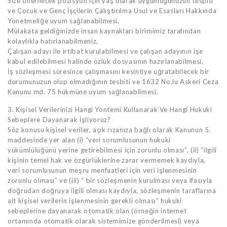
Size önerilecek pozisyon için yaş olarak uygunluğunuzun tespiti
ve Çocuk ve Genç İşçilerin Çalıştırılma Usul ve Esasları Hakkında
Yönetmeliğe uyum sağlanabilmesi,
Mülakata geldiğinizde insan kaynakları birimimiz tarafından
kolaylıkla hatırlanabilmeniz,
Çalışan adayı ile irtibat kurulabilmesi ve çalışan adayının işe
kabul edilebilmesi halinde özlük dosyasının hazırlanabilmesi,
İş sözleşmesi süresince çalışmasını kesintiye uğratabilecek bir
durumunuzun olup olmadığının tesbiti ve 1632 No.lu Askeri Ceza
Kanunu md. 75 hükmüne uyum sağlanabilmesi.
3. Kişisel Verilerinizi Hangi Yöntemi Kullanarak Ve Hangi Hukuki
Sebeplere Dayanarak İşliyoruz?
Söz konusu kişisel veriler, açık rızanıza bağlı olarak Kanunun 5.
maddesinde yer alan (i) “veri sorumlusunun hukuki
yükümlülüğünü yerine getirebilmesi için zorunlu olması”, (ii) “ilgili
kişinin temel hak ve özgürlüklerine zarar vermemek kaydıyla,
veri sorumlusunun meşru menfaatleri için veri işlenmesinin
zorunlu olması” ve (iii) “ bir sözleşmenin kurulması veya ifasıyla
doğrudan doğruya ilgili olması kaydıyla, sözleşmenin taraflarına
ait kişisel verilerin işlenmesinin gerekli olması” hukuki
sebeplerine dayanarak otomatik olan (örneğin internet
ortamında otomatik olarak sistemimize gönderilmesi) veya