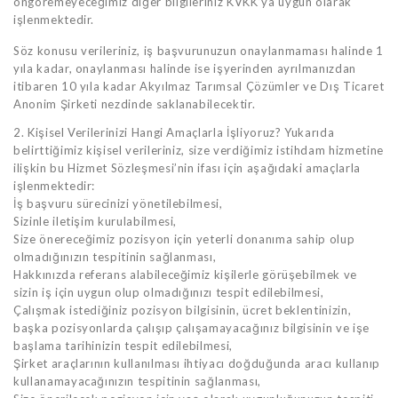
öngöremeyeceğimiz diğer bilgileriniz KVKK’ya uygun olarak
işlenmektedir.
Söz konusu verileriniz, iş başvurunuzun onaylanmaması halinde 1
yıla kadar, onaylanması halinde ise işyerinden ayrılmanızdan
itibaren 10 yıla kadar Akyılmaz Tarımsal Çözümler ve Dış Ticaret
Anonim Şirketi nezdinde saklanabilecektir.
2. Kişisel Verilerinizi Hangi Amaçlarla İşliyoruz? Yukarıda
belirttiğimiz kişisel verileriniz, size verdiğimiz istihdam hizmetine
ilişkin bu Hizmet Sözleşmesi’nin ifası için aşağıdaki amaçlarla
işlenmektedir:
İş başvuru sürecinizi yönetilebilmesi,
Sizinle iletişim kurulabilmesi,
Size önereceğimiz pozisyon için yeterli donanıma sahip olup
olmadığınızın tespitinin sağlanması,
Hakkınızda referans alabileceğimiz kişilerle görüşebilmek ve
sizin iş için uygun olup olmadığınızı tespit edilebilmesi,
Çalışmak istediğiniz pozisyon bilgisinin, ücret beklentinizin,
başka pozisyonlarda çalışıp çalışamayacağınız bilgisinin ve işe
başlama tarihinizin tespit edilebilmesi,
Şirket araçlarının kullanılması ihtiyacı doğduğunda aracı kullanıp
kullanamayacağınızın tespitinin sağlanması,