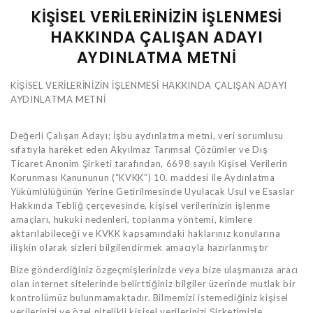
KİŞİSEL VERİLERİNİZİN İŞLENMESİ
HAKKINDA ÇALIŞAN ADAYI
AYDINLATMA METNİ
KİŞİSEL VERİLERİNİZİN İŞLENMESİ HAKKINDA ÇALIŞAN ADAYI
AYDINLATMA METNİ
Değerli Çalışan Adayı; İşbu aydınlatma metni, veri sorumlusu
sıfatıyla hareket eden Akyılmaz Tarımsal Çözümler ve Dış
Ticaret Anonim Şirketi tarafından, 6698 sayılı Kişisel Verilerin
Korunması Kanununun (“KVKK”) 10. maddesi ile Aydınlatma
Yükümlülüğünün Yerine Getirilmesinde Uyulacak Usul ve Esaslar
Hakkında Tebliğ çerçevesinde, kişisel verilerinizin işlenme
amaçları, hukuki nedenleri, toplanma yöntemi, kimlere
aktarılabileceği ve KVKK kapsamındaki haklarınız konularına
ilişkin olarak sizleri bilgilendirmek amacıyla hazırlanmıştır
Bize gönderdiğiniz özgeçmişlerinizde veya bize ulaşmanıza aracı
olan internet sitelerinde belirttiğiniz bilgiler üzerinde mutlak bir
kontrolümüz bulunmamaktadır. Bilmemizi istemediğiniz kişisel
verilerinizi ve özel nitelikli kişisel verilerinizi Şirketimizle