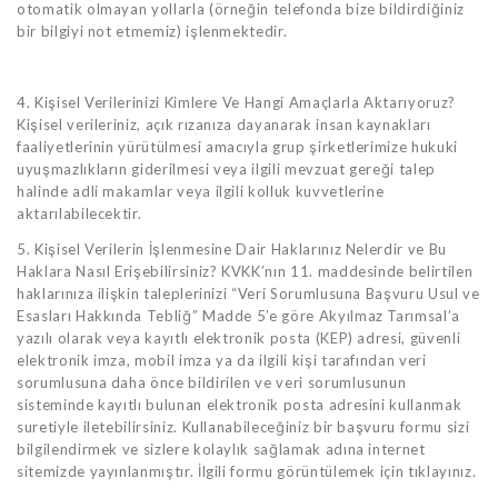
otomatik olmayan yollarla (örneğin telefonda bize bildirdiğiniz
bir bilgiyi not etmemiz) işlenmektedir.
4. Kişisel Verilerinizi Kimlere Ve Hangi Amaçlarla Aktarıyoruz?
Kişisel verileriniz, açık rızanıza dayanarak insan kaynakları
faaliyetlerinin yürütülmesi amacıyla grup şirketlerimize hukuki
uyuşmazlıkların giderilmesi veya ilgili mevzuat gereği talep
halinde adli makamlar veya ilgili kolluk kuvvetlerine
aktarılabilecektir.
5. Kişisel Verilerin İşlenmesine Dair Haklarınız Nelerdir ve Bu
Haklara Nasıl Erişebilirsiniz? KVKK’nın 11. maddesinde belirtilen
haklarınıza ilişkin taleplerinizi “Veri Sorumlusuna Başvuru Usul ve
Esasları Hakkında Tebliğ” Madde 5’e göre Akyılmaz Tarımsal’a
yazılı olarak veya kayıtlı elektronik posta (KEP) adresi, güvenli
elektronik imza, mobil imza ya da ilgili kişi tarafından veri
sorumlusuna daha önce bildirilen ve veri sorumlusunun
sisteminde kayıtlı bulunan elektronik posta adresini kullanmak
suretiyle iletebilirsiniz. Kullanabileceğiniz bir başvuru formu sizi
bilgilendirmek ve sizlere kolaylık sağlamak adına internet
sitemizde yayınlanmıştır. İlgili formu görüntülemek için tıklayınız.